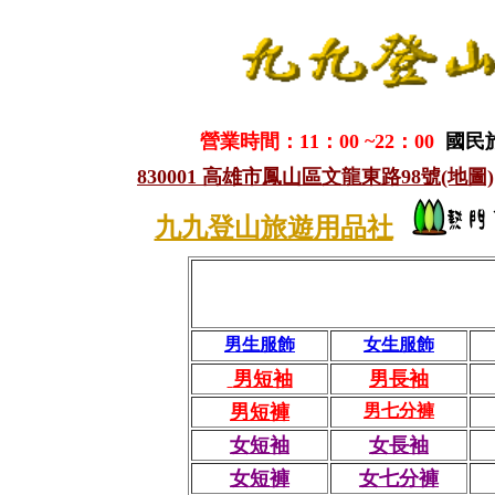
營業時間：11：00 ~22：00
國民
830001 高雄市鳳山區文龍東路98號(地圖)
九九登山旅遊用品社
男生服飾
女生服飾
男短袖
男長袖
男短褲
男七分褲
女短袖
女長袖
女短褲
女七分褲