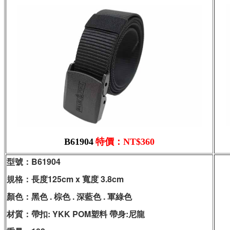
B61904
特價：NT$360
型號：B61904
規格：長度125cm x 寬度 3.8cm
顏色：黑色 . 棕色 . 深藍色 . 軍綠色
材質：帶扣: YKK POM塑料 帶身:尼龍