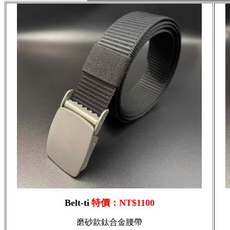
Belt-ti
特價：NT$1100
磨砂款鈦合金腰帶