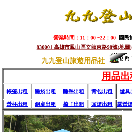
營業時間：11：00 ~22：00
國民
830001 高雄市鳳山區文龍東路98號(地圖)
九九登山旅遊用品社
用品出
帳篷出租
睡袋出租
睡墊出租
背包出租
爐具
營柱出租
鋁桌出租
椅子出租
頭燈出租
露營