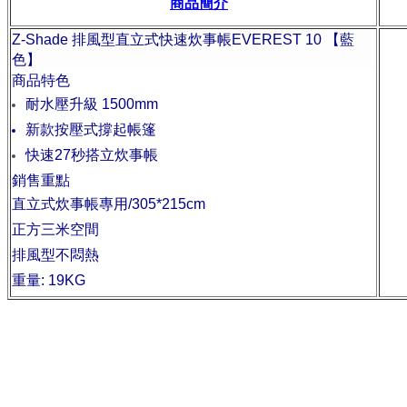
商品簡介
Z-Shade 排風型直立式快速炊事帳EVEREST 10 【藍
色】
商品特色
耐水壓升級 1500mm
新款按壓式撐起帳篷
快速27秒搭立炊事帳
銷售重點
直立式炊事帳專用/305*215cm
正方三米空間
排風型不悶熱
重量: 19KG